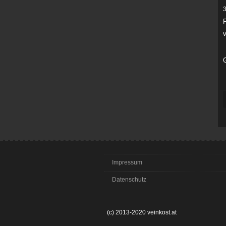
v
G
Impressum
Datenschutz
(c) 2013-2020 veinkost.at