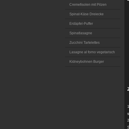
Cremefisolen mit Pilzen
Spinat-Käse Dreiecke
Erdäpfel-Puffer
Spinatlasagne
Zucchini Tartelettes
Lasagne al forno vegetarisch
Kidneybohnen Burger
s
S